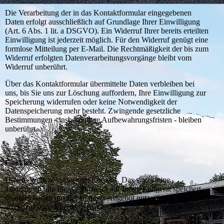
Die Verarbeitung der in das Kontaktformular eingegebenen
Daten erfolgt ausschließlich auf Grundlage Ihrer Einwilligung
(Art. 6 Abs. 1 lit. a DSGVO). Ein Widerruf Ihrer bereits erteilten
Einwilligung ist jederzeit möglich. Für den Widerruf genügt eine
formlose Mitteilung per E-Mail. Die Rechtmäßigkeit der bis zum
Widerruf erfolgten Datenverarbeitungsvorgänge bleibt vom
Widerruf unberührt.
Über das Kontaktformular übermittelte Daten verbleiben bei
uns, bis Sie uns zur Löschung auffordern, Ihre Einwilligung zur
Speicherung widerrufen oder keine Notwendigkeit der
Datenspeicherung mehr besteht. Zwingende gesetzliche
Bestimmungen - insbesondere Aufbewahrungsfristen - bleiben
unberührt.
Cookies
Unsere Website verwendet Cookies. Das sind kleine
Textdateien, die Ihr Webbrowser auf Ihrem Endgerät speichert.
Cookies helfen uns dabei, unser Angebot nutzerfreundlicher,
effektiver und sicherer zu machen.
Einige Cookies sind “Session-Cookies.” Solche Cookies werden