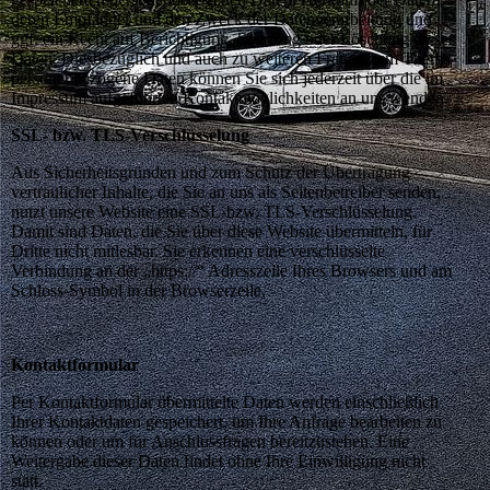
deren Empfänger und den Zweck der Datenverarbeitung und
ggf. ein Recht auf Berichtigung, Sperrung oder Löschung dieser
Daten. Diesbezüglich und auch zu weiteren Fragen zum Thema
personenbezogene Daten können Sie sich jederzeit über die im
Impressum aufgeführten Kontaktmöglichkeiten an uns wenden.
SSL- bzw. TLS-Verschlüsselung
Aus Sicherheitsgründen und zum Schutz der Übertragung
vertraulicher Inhalte, die Sie an uns als Seitenbetreiber senden,
nutzt unsere Website eine SSL-bzw. TLS-Verschlüsselung.
Damit sind Daten, die Sie über diese Website übermitteln, für
Dritte nicht mitlesbar. Sie erkennen eine verschlüsselte
Verbindung an der „https://“ Adresszeile Ihres Browsers und am
Schloss-Symbol in der Browserzeile.
Kontaktformular
Per Kontaktformular übermittelte Daten werden einschließlich
Ihrer Kontaktdaten gespeichert, um Ihre Anfrage bearbeiten zu
können oder um für Anschlussfragen bereitzustehen. Eine
Weitergabe dieser Daten findet ohne Ihre Einwilligung nicht
statt.