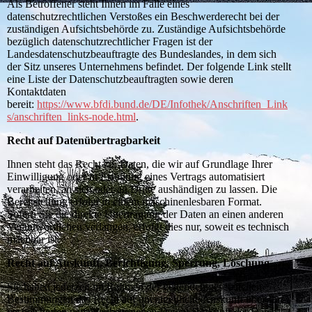
Als Betroffener steht Ihnen im Falle eines
datenschutzrechtlichen Verstoßes ein Beschwerderecht bei der
zuständigen Aufsichtsbehörde zu. Zuständige Aufsichtsbehörde
bezüglich datenschutzrechtlicher Fragen ist der
Landesdatenschutzbeauftragte des Bundeslandes, in dem sich
der Sitz unseres Unternehmens befindet. Der folgende Link stellt
eine Liste der Datenschutzbeauftragten sowie deren
Kontaktdaten
bereit:
https://www.bfdi.bund.de/DE/Infothek/Anschriften_Link
s/anschriften_links-node.html
.
Recht auf Datenübertragbarkeit
Ihnen steht das Recht zu, Daten, die wir auf Grundlage Ihrer
Einwilligung oder in Erfüllung eines Vertrags automatisiert
verarbeiten, an sich oder an Dritte aushändigen zu lassen. Die
Bereitstellung erfolgt in einem maschinenlesbaren Format.
Sofern Sie die direkte Übertragung der Daten an einen anderen
Verantwortlichen verlangen, erfolgt dies nur, soweit es technisch
machbar ist.
Recht auf Auskunft, Berichtigung, Sperrung, Löschung
Sie haben jederzeit im Rahmen der geltenden gesetzlichen
Bestimmungen das Recht auf unentgeltliche Auskunft über Ihre
gespeicherten personenbezogenen Daten, Herkunft der Daten,