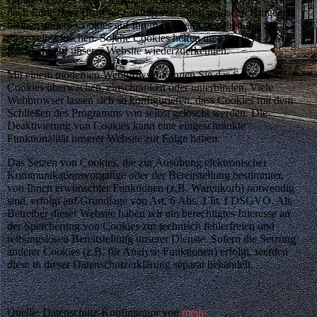
nach Ende Ihrer Browser-Sitzung von selbst gelöscht. Hingegen
bleiben andere Cookies auf Ihrem Endgerät bestehen, bis Sie
diese selbst löschen. Solche Cookies helfen uns, Sie bei
Rückkehr auf unserer Website wiederzuerkennen.
Mit einem modernen Webbrowser können Sie das Setzen von
Cookies überwachen, einschränken oder unterbinden. Viele
Webbrowser lassen sich so konfigurieren, dass Cookies mit dem
Schließen des Programms von selbst gelöscht werden. Die
Deaktivierung von Cookies kann eine eingeschränkte
Funktionalität unserer Website zur Folge haben.
Das Setzen von Cookies, die zur Ausübung elektronischer
Kommunikationsvorgänge oder der Bereitstellung bestimmter,
von Ihnen erwünschter Funktionen (z.B. Warenkorb) notwendig
sind, erfolgt auf Grundlage von Art. 6 Abs. 1 lit. f DSGVO. Als
Betreiber dieser Website haben wir ein berechtigtes Interesse an
der Speicherung von Cookies zur technisch fehlerfreien und
reibungslosen Bereitstellung unserer Dienste. Sofern die Setzung
anderer Cookies (z.B. für Analyse-Funktionen) erfolgt, werden
diese in dieser Datenschutzerklärung separat behandelt.
Quelle: Datenschutz-Konfigurator von
mein-