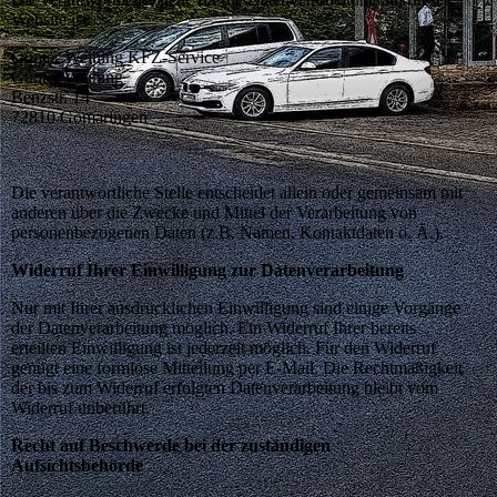
Website ist:
Günter Weihing KFZ-Service
Günter Weihing
Benzstr. 14
72810
Gomaringen
Die verantwortliche Stelle entscheidet allein oder gemeinsam mit
anderen über die Zwecke und Mittel der Verarbeitung von
personenbezogenen Daten (z.B. Namen, Kontaktdaten o. Ä.).
Widerruf Ihrer Einwilligung zur Datenverarbeitung
Nur mit Ihrer ausdrücklichen Einwilligung sind einige Vorgänge
der Datenverarbeitung möglich. Ein Widerruf Ihrer bereits
erteilten Einwilligung ist jederzeit möglich. Für den Widerruf
genügt eine formlose Mitteilung per E-Mail. Die Rechtmäßigkeit
der bis zum Widerruf erfolgten Datenverarbeitung bleibt vom
Widerruf unberührt.
Recht auf Beschwerde bei der zuständigen
Aufsichtsbehörde