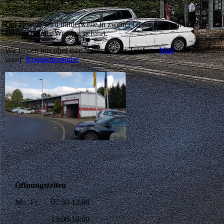
Autowaschanlage.
Der Betrieb wird mittlerweile in zweiter Generation von KFZ-
Meister Günter Weihing geführt.
Wir freuen uns über Ihre Nachricht per Telefon,
Mail
oder über
unser
Kontaktformular
Öffnungszeiten
Mo.-Fr. 07:30-12:00
13:00-18:00