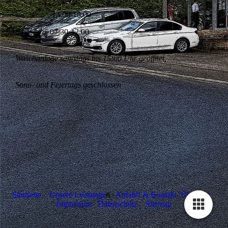
13:00-18:00
Sa. 07:30-12:00
Waschanlage samstags bis 15:00 Uhr geöffnet,
Sonn- und Feiertags geschlossen
Startseite
Unsere Leistunge
n
Anfahrt & Kontakt
Über uns
Impressum
Datenschutz
Sitemap